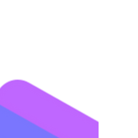
nossas soluções: www.glide.com.br Se
preferir, nos encaminhe um e-mail:
contato@glide.com.br Os...