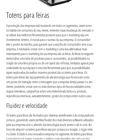
Totens para feiras
A promoção das empresas está mudando em todos os segmentos, assim como
os hábitos de consumos do seu cliente, entender essas mudanças do mercado e
se utilizar das melhores ferramentas possíveis para que o marketing seja um
investimento certeiro, é crucial para o sucesso da sua empresa. O consumidor
tem o poder da escolha, para garantir que a escolha do consumidor será a sua
empresa, é necessário contar com o marketing e uma das alternativas mais
interessantes para o marketing da sua empresa são as feiras. As feiras conseguem
demonstrar uma série de produtos para o consumidor, as possibilidades na
criação de uma feira própria ou de um stand são infinitas, limitadas apenas pela
criatividade da sua equipe e uma das ferramentas para que as possibilidades
sejam exploradas da melhor maneira possível são os totens para feiras. Os
totens para feiras são equipamentos de alta tecnologia que funcionam como
um ponto de interação entre a mensagem que a empresa deseja passar e o seu
cliente, podendo contar com os mais diversos tipos de funcionalidades como;
mapas interativos, campanhas sobre uma determinada linha ou produto,
experiências imersivas, autoatendimento, postos de compra entre outros usos.
Fluidez e velocidade
Os totens para feiras são formados por sistemas semelhantes à de computadores
comuns, garantindo assim perfeita fluidez dos mais diversos softwares utilizados
pela sua empresa com o adendo das tecnologias touch screen e all-in-one. Na
hora de adquirir os totens para feiras seja por compra ou locação, o lugar certo
é a Glide. A Glide é uma inovadora empresa no segmento de totens para feiras
e soluções touch screen, trazendo o melhor custo-benefício em cada um dos