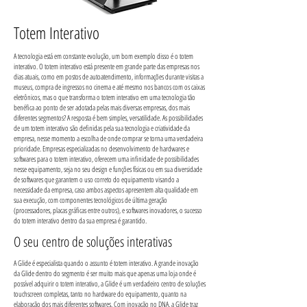
Totem Interativo
A tecnologia está em constante evolução, um bom exemplo disso é o totem
interativo. O totem interativo está presente em grande parte das empresas nos
dias atuais, como em postos de autoatendimento, informações durante visitas a
museus, compra de ingressos no cinema e até mesmo nos bancos com os caixas
eletrônicos, mas o que transforma o totem interativo em uma tecnologia tão
benéfica ao ponto de ser adotada pelas mais diversas empresas, dos mais
diferentes segmentos? A resposta é bem simples, versatilidade. As possibilidades
de um totem interativo são definidas pela sua tecnologia e criatividade da
empresa, nesse momento a escolha de onde comprar se torna uma verdadeira
prioridade. Empresas especializadas no desenvolvimento de hardwares e
softwares para o totem interativo, oferecem uma infinidade de possibilidades
nesse equipamento, seja no seu design e funções físicas ou em sua diversidade
de softwares que garantem o uso correto do equipamento visando a
necessidade da empresa, caso ambos aspectos apresentem alta qualidade em
sua execução, com componentes tecnológicos de última geração
(processadores, placas gráficas entre outros), e softwares inovadores, o sucesso
do totem interativo dentro da sua empresa é garantido.
O seu centro de soluções interativas
A Glide é especialista quando o assunto é totem interativo. A grande inovação
da Glide dentro do segmento é ser muito mais que apenas uma loja onde é
possível adquirir o totem interativo, a Glide é um verdadeiro centro de soluções
touchscreen completas, tanto no hardware do equipamento, quanto na
elaboração dos mais diferentes softwares. Com inovação no DNA, a Glide traz