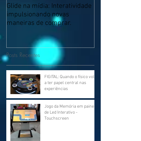
Glide na mídia: Interatividade
Temporada de 
impulsionando novas
Campos do Jord
maneiras de comprar.
Posts Recentes
FIGITAL: Quando o físico volta
a ter papel central nas
experiências
Jogo da Memória em painel
de Led Interativo -
Touchscreen