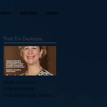
CLIENTES
QUEM SOMOS
CONTATO
Posts Em Destaque
Glide na mídia:
Temporada de inverno
Interatividade
em Campos do Jordão
impulsionando novas
- SP
maneiras de comprar.