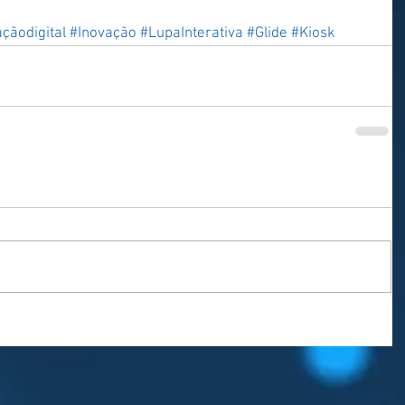
çãodigital
#Inovação
#LupaInterativa
#Glide
#Kiosk