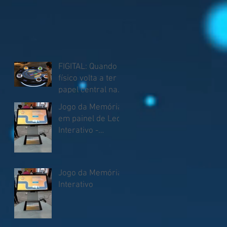
FIGITAL: Quando o
físico volta a ter
papel central nas
experiências
Jogo da Memória
em painel de Led
Interativo -
Touchscreen
Jogo da Memória
Interativo