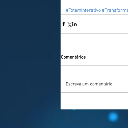
#TotemInterativo
#Transforma
Comentários
Escreva um comentário