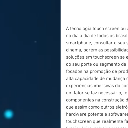
A tecnologia touch screen ou a
no dia a dia de todos os brasi
smartphone, consultar o seu 
cinema, porém as possibilida
soluções em touchscreen se 
do seu porte ou segmento de 
focados na promoção de prod
alta capacidade de mudança 
experiências imersivas do c
um fator se faz necessário, 
componentes na construção de
que assim como outros eletrô
hardware potente e software
touchscreen que realmente fa