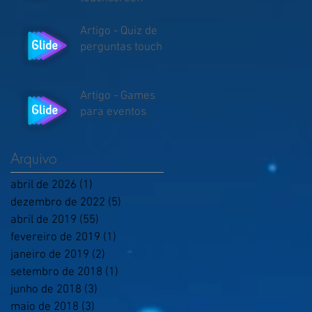
Artigo - Quiz de
perguntas touch
Artigo - Games
para eventos
Arquivo
abril de 2026
(1)
1 post
dezembro de 2022
(5)
5 posts
abril de 2019
(55)
55 posts
fevereiro de 2019
(1)
1 post
janeiro de 2019
(2)
2 posts
setembro de 2018
(1)
1 post
junho de 2018
(3)
3 posts
maio de 2018
(3)
3 posts