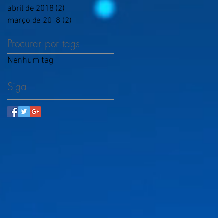
abril de 2018
(2)
2 posts
março de 2018
(2)
2 posts
Procurar por tags
Nenhum tag.
Siga